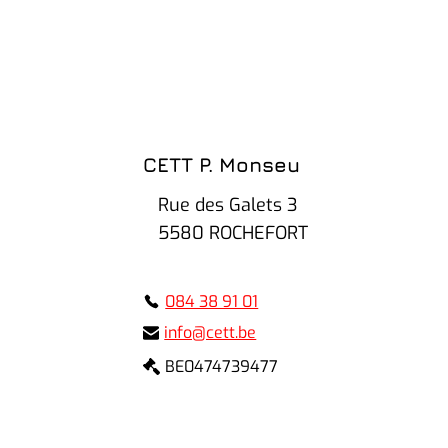
CETT P. Monseu
Rue des Galets 3
5580 ROCHEFORT
084 38 91 01
info@cett.be
BE0474739477