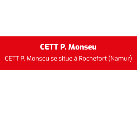
CETT P. Monseu
CETT P. Monseu se situe à Rochefort (Namur)
084 38 91 01
info@cett.be