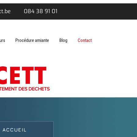
t.be
084 38 91 01
urs
Procédure amiante
Blog
Contact
TEMENT DES DECHETS
ACCUEIL