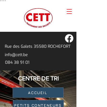
"
"
"
"
Rue des Galets 3
5580 ROCHEFORT
info@cett.be
084 38 91 01
CENTRE DE TRI
ACCUEIL
PETITS CONTENEURS