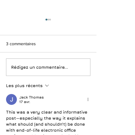
3 commentaires
Vos déchets sont une
Le code plastiqu
Rédigez un commentaire...
source... de gaspillage
personne ne vous
caché
Les plus récents
Jack Thomas
17 avr.
This was a very clear and informative 
post—especially the way it explains 
what should (and shouldn’t) be done 
with end-of-life electronic office 