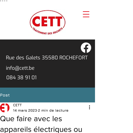
"
"
"
"
Rue des Galets 3
5580 ROCHEFORT
info@cett.be
084 38 91 01
Post
CETT
14 mars 2023
2 min de lecture
Que faire avec les
appareils électriques ou