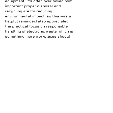
equipment. It’s often overlooked how 
important proper disposal and 
recycling are for reducing 
environmental impact, so this was a 
helpful reminder.I also appreciated 
the practical focus on responsible 
handling of electronic waste, which is 
something more workplaces should 
take seriously. I recently came 
across a similar discussion on a 
review blog 
https://thesagelawgroup.ca/
, and it 
offered an interesting perspective…
Afficher plus
J'aime
Répondre
linn paul
17 avr.
The focus on properly handling old 
office electronics is something more 